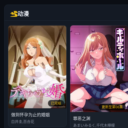
动漫
已完结
更新至第06集
做到怀孕为止的婚姻
罪恶之渊
白井圭,百合花
あまいみるく,千代木檸檬