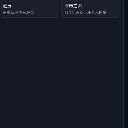
逐玉
罪恶之渊
田曦薇,张凌赫,任豪
あまいみるく,千代木檸檬