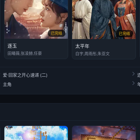
已完结
已完结
逐玉
太平年
田曦薇,张凌赫,任豪
白宇,周雨彤,朱亚文
爱·回家之开心速递 (二)
主角