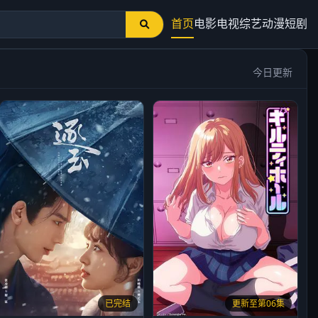
首页
电影
电视
综艺
动漫
短剧
今日更新
已完结
更新至第06集