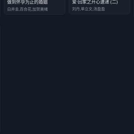
爱·回家之开心速递 (二)
做到怀孕为止的婚姻
刘丹,单立文,汤盈盈
白井圭,百合花,加贺美绪