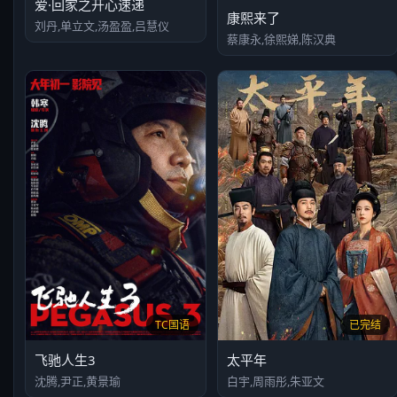
爱·回家之开心速递
康熙来了
刘丹,单立文,汤盈盈,吕慧仪
蔡康永,徐熙娣,陈汉典
TC国语
已完结
飞驰人生3
太平年
沈腾,尹正,黄景瑜
白宇,周雨彤,朱亚文