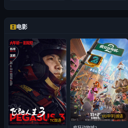
电影
HD中字|国语
TC国语
疯狂动物城2