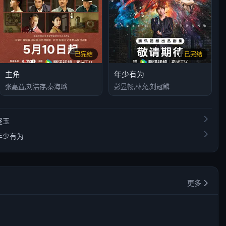
已完结
已完结
主角
年少有为
张嘉益,刘浩存,秦海璐
彭昱畅,林允,刘冠麟
逐玉
年少有为
更多