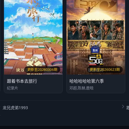
更新至20260306期
更新至20260623期
跟着书本去旅行
哈哈哈哈哈第六季
纪录片
邓超,陈赫,鹿晗
龙兄虎弟1993