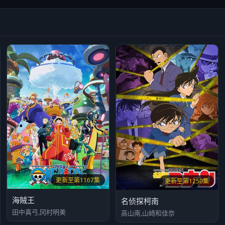
更新至第1167集
更新至第1250集
海贼王
名侦探柯南
田中真弓,冈村明美
高山南,山崎和佳奈