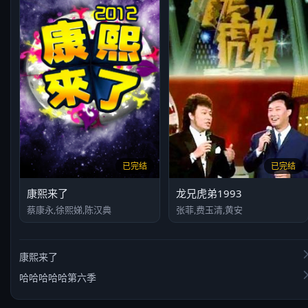
已完结
已完结
康熙来了
龙兄虎弟1993
蔡康永,徐熙娣,陈汉典
张菲,费玉清,黄安
康熙来了
哈哈哈哈哈第六季