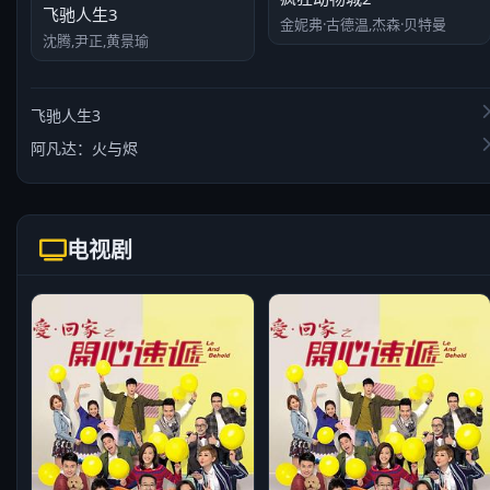
飞驰人生3
金妮弗·古德温,杰森·贝特曼
沈腾,尹正,黄景瑜
飞驰人生3
阿凡达：火与烬
电视剧