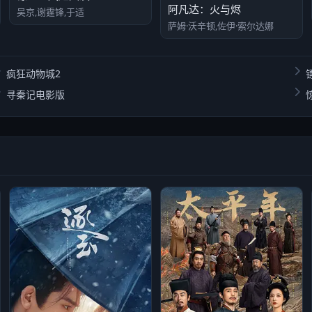
阿凡达：火与烬
吴京,谢霆锋,于适
萨姆·沃辛顿,佐伊·索尔达娜
疯狂动物城2
寻秦记电影版