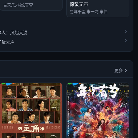
惊蛰无声
古天乐,林峯,宣萱
易烊千玺,朱一龙,宋佳
镖人：风起大漠
惊蛰无声
更多