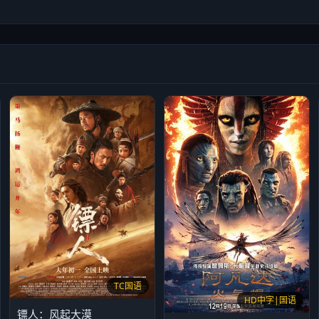
TC国语
HD中字|国语
镖人：风起大漠